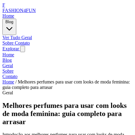
F
FASHION4FUN
Home
Blog
Ver Tudo
Geral
Sobre
Contato
Explorar
Home
Blog
Geral
Sobre
Contato
Home
/
Melhores perfumes para usar com looks de moda feminina:
guia completo para arrasar
Geral
Melhores perfumes para usar com looks
de moda feminina: guia completo para
arrasar
Introdução aos melhores perfumes para usar com looks de moda