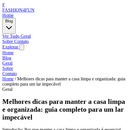
F
FASHION4FUN
Home
Blog
Ver Tudo
Geral
Sobre
Contato
Explorar
Home
Blog
Geral
Sobre
Contato
Home
/
Melhores dicas para manter a casa limpa e organizada: guia
completo para um lar impecável
Geral
Melhores dicas para manter a casa limpa
e organizada: guia completo para um lar
impecável
Introdução: Por que manter a casa limpa e organizada é essencial