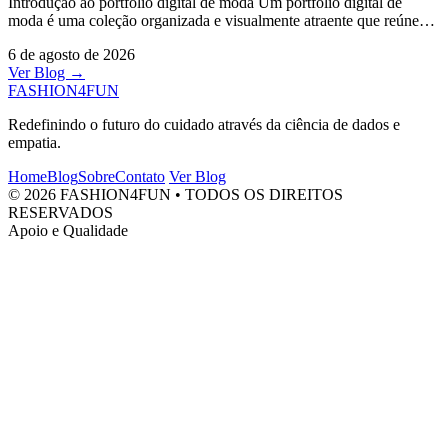
Introdução ao portfólio digital de moda Um portfólio digital de
moda é uma coleção organizada e visualmente atraente que reúne
seus melhores trabalhos, projetos
6 de agosto de 2026
Ver Blog →
FASHION4FUN
Redefinindo o futuro do cuidado através da ciência de dados e
empatia.
Home
Blog
Sobre
Contato
Ver Blog
© 2026 FASHION4FUN • TODOS OS DIREITOS
RESERVADOS
Apoio e Qualidade