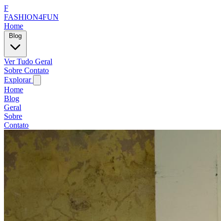
F
FASHION4FUN
Home
Blog
Ver Tudo
Geral
Sobre
Contato
Explorar
Home
Blog
Geral
Sobre
Contato