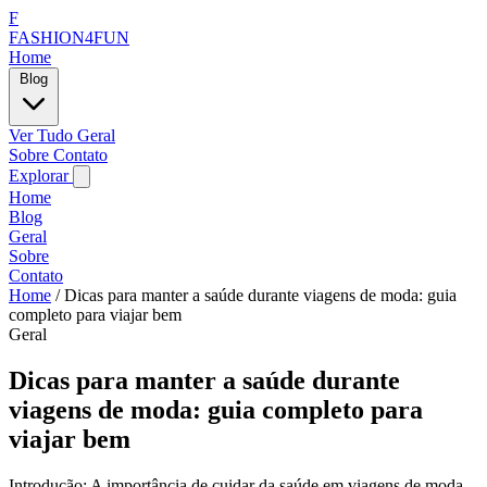
F
FASHION4FUN
Home
Blog
Ver Tudo
Geral
Sobre
Contato
Explorar
Home
Blog
Geral
Sobre
Contato
Home
/
Dicas para manter a saúde durante viagens de moda: guia
completo para viajar bem
Geral
Dicas para manter a saúde durante
viagens de moda: guia completo para
viajar bem
Introdução: A importância de cuidar da saúde em viagens de moda