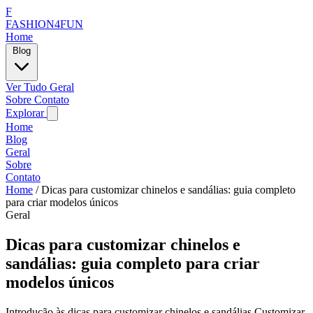
F
FASHION4FUN
Home
Blog
Ver Tudo
Geral
Sobre
Contato
Explorar
Home
Blog
Geral
Sobre
Contato
Home
/
Dicas para customizar chinelos e sandálias: guia completo
para criar modelos únicos
Geral
Dicas para customizar chinelos e
sandálias: guia completo para criar
modelos únicos
Introdução às dicas para customizar chinelos e sandálias Customizar