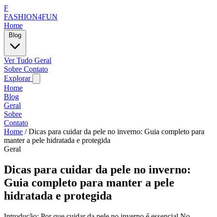
F
FASHION4FUN
Home
Blog
Ver Tudo
Geral
Sobre
Contato
Explorar
Home
Blog
Geral
Sobre
Contato
Home
/
Dicas para cuidar da pele no inverno: Guia completo para
manter a pele hidratada e protegida
Geral
Dicas para cuidar da pele no inverno:
Guia completo para manter a pele
hidratada e protegida
Introdução: Por que cuidar da pele no inverno é essencial No