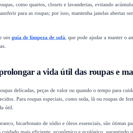
oupas, como quartos, closets e lavanderias, evitando acúmul
sferir para as roupas; por isso, mantenha janelas abertas se
lte um
guia de limpeza de sofá
, que pode ajudar a manter o am
as.
prolongar a vida útil das roupas e m
roupas delicadas, peças de valor ou quando o tempo para cuida
ecidos. Para roupas especiais, como seda, lã ou roupas de fe
a útil.
branco, bicarbonato de sódio e óleos essenciais, são ótimas p
 o cuidado mais eficiente, econômico e ecológico, garantindo 