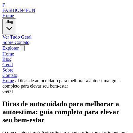
F
FASHION4FUN
Home
Blog
Ver Tudo
Geral
Sobre
Contato
Explorar
Home
Blog
Geral
Sobre
Contato
Home
/
Dicas de autocuidado para melhorar a autoestima: guia
completo para elevar seu bem-estar
Geral
Dicas de autocuidado para melhorar a
autoestima: guia completo para elevar
seu bem-estar
O que é autoestima? Autoestima é a percepção e avaliação que uma