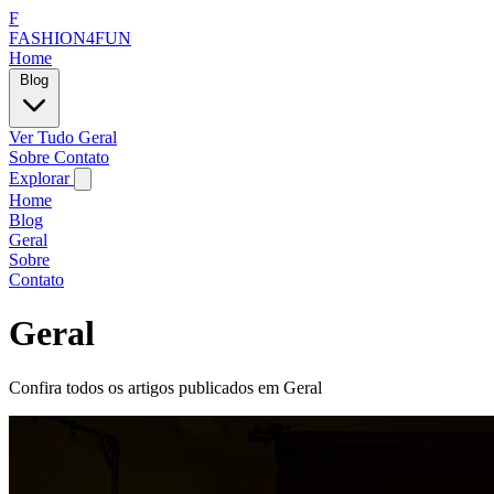
F
FASHION4FUN
Home
Blog
Ver Tudo
Geral
Sobre
Contato
Explorar
Home
Blog
Geral
Sobre
Contato
Geral
Confira todos os artigos publicados em Geral